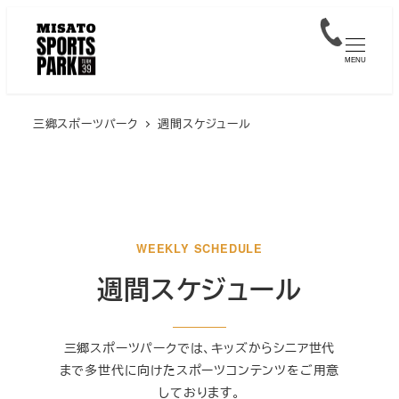
メ
イ
MENU
ン
コ
ン
三郷スポーツパーク
週間スケジュール
テ
ン
ツ
へ
移
WEEKLY SCHEDULE
動
週間スケジュール
三郷スポーツパークでは、キッズからシニア世代
まで多世代に向けたスポーツコンテンツをご用意
しております。